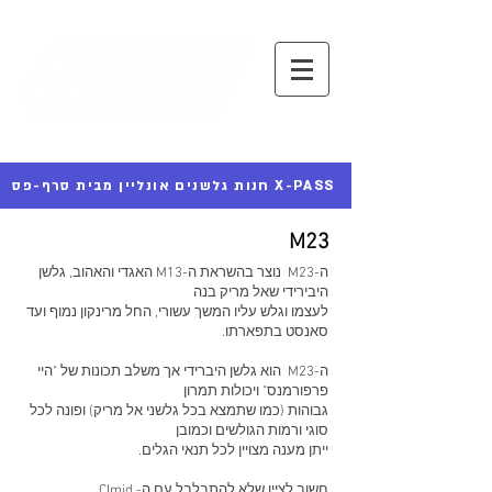
חנות גלשנים אונליין מבית סרף-פס X-PASS
M23
ה-M23 נוצר בהשראת ה-M13 האגדי והאהוב, גלשן
היבירידי שאל מריק בנה
לעצמו וגלש עליו המשך עשורי, החל מרינקון נמוף ועד
סאנסט בתפארתו.
ה-M23 הוא גלשן היברידי אך משלב תכונות של "היי
פרפורמנס" ויכולות תמרון
גבוהות (כמו שתמצא בכל גלשני אל מריק) ופונה לכל
סוגי ורמות הגולשים וכמובן
ייתן מענה מצויין לכל תנאי הגלים.
חשוב לציין שלא להתבלבל עם ה- CImid.