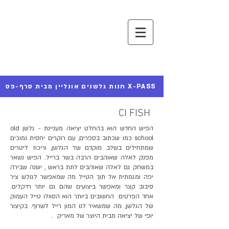
חנות גלשנים אונליין מבית סרף-פס X-PASS
CI FISH
הפיש החדש הוא בהחלט יציאה מעניינת - גלשן old
school כמו שכתוב בספרים, עם רוקרים יחסית נמוכים
שמתחילים בשלב מוקדם של הגלשן, וריכוז ליטרים
מפנק לאלה שאוהבים הרבה בשר ברייל. הפיש נשאר
במשחק גם לאלה שאוהבים לתת בראש , ישנה שבירה
יפה ומגמתית אל תוך הטייל מה שמאפשר לגולש ציר
סיבוב קצר ומאפשר ביצועים שהם גם יותר רדקלים.
אחד הפרטים החשובים ביותר הוא הסוולו טייל העמוק
של הגלשן, מה שמשאיר לנו המון רייל לשרוף. בקיצור
יופי של יציאה מבית היוצר של מאריק .