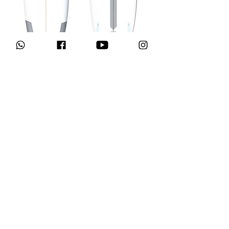
חזרה לגלשנים
סרף-פס - היבואנים המורשים הבלעדיים בישראל
רחוב השלושה 3 יד- אליהו ת"א |
035372204
נגיש לבעלי מוגבלויות, חניה נגישה במקום