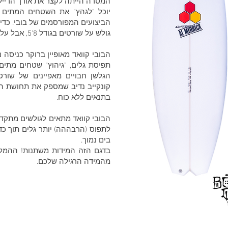
המטרה הייתה לקצר את אורך הרייל
יוכל "לגהץ" את השטחים המתים 
הביצועים המפורסמים של בובי.
כדי
גולש על שורטים בגודל 8'5, אבל על הקוואד הזה הוא גולש בגודל 2'5.
הבובי קוואד מאופיין ברוקר כניסה
תפיסת גלים, "גיהוץ" שטחים מתים
הגלשן חבויים מאפיינים של שורט
קונקייב נדיב שמספק את תחושת ה
בתנאים ללא כוח.
הבובי קוואד מתאים לגולשים מתקדמ
לתפוס (הרבההה) יותר גלים תוך כד
בים נמוך.
בדגם הזה המידות משתנות! ההמל
מהמידה הרגילה שלכם.