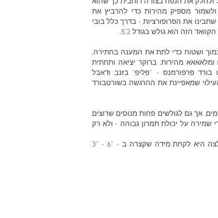
 ולחלק את הנפח בצורה רוחבית כך שהוא
ולשמור מספיק מהירות כדי להרביץ את
 שתבינו את הפרופורציות - בדרך כלל בובי
 נמוך ושטוח כדי לתת את המענה בחתירה,
 ומלאאאא מהירות. ברוקר יציאה ותחתית
 בורד פרפורמנס - "פליפ" בזנב ודאבל
עילוי שמאפיינת את ההרגשה בשורטבורד
ים, אך גם לגולשים פחות מנוסים שרוצים
י שמירה על יכולת תמרון גבוהה - ולא רק
צה היא לקחת מידה ש
קצרה ב - "6 - "3