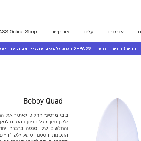
ם
אביזרים
עלינו
צור קשר
ASS Online Shop
! חדש ! חדש ! חדש
חנות גלשנים אונליין מבית סרף-פס X-PASS
Bobby Quad
בובי מרטינז החליט לאתגר את ה
גלשן נמוך ככל הניתן במטרה למקס
והחלשים של סנטה ברברה. יחד 
התכונות והסטנדרט של גלשן "היי פר